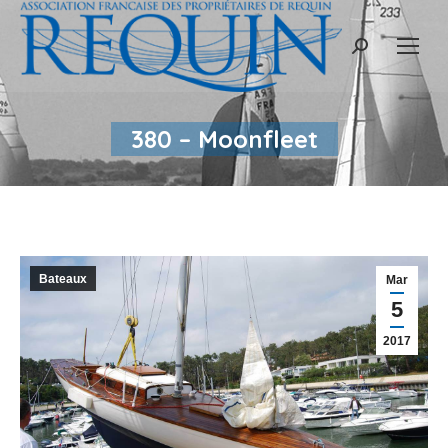
Recherche
:
380 – Moonfleet
Bateaux
Mar
5
2017