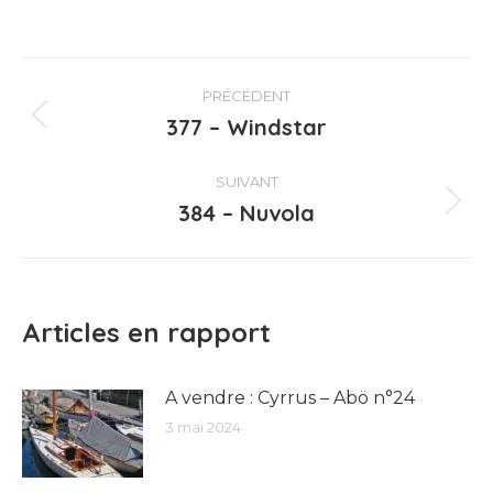
Navigation
PRÉCÉDENT
article
377 – Windstar
Article
précédent
:
SUIVANT
384 – Nuvola
Article
suivant
:
Articles en rapport
A vendre : Cyrrus – Abö n°24
3 mai 2024