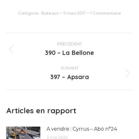
Catégorie :
Bateaux
5 mars 2017
1 Commentaire
Navigation
PRÉCÉDENT
article
390 – La Bellone
Article
précédent
:
SUIVANT
397 – Apsara
Article
suivant
:
Articles en rapport
A vendre : Cyrrus – Abö n°24
3 mai 2024