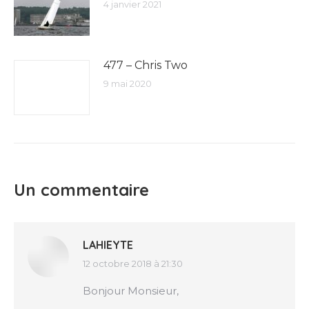
4 janvier 2021
477 – Chris Two
9 mai 2020
Un commentaire
LAHIEYTE
12 octobre 2018 à 21:30
dit
:
Bonjour Monsieur,