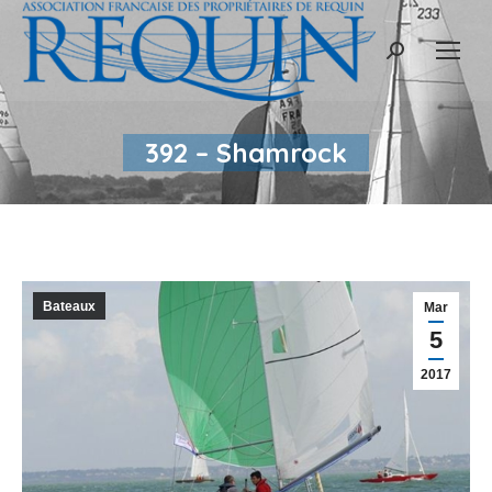
Recherche
:
392 – Shamrock
Bateaux
Mar
5
2017