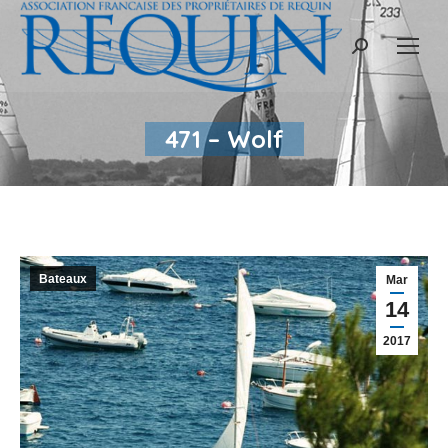
Recherche
:
471 – Wolf
Bateaux
Mar
14
2017