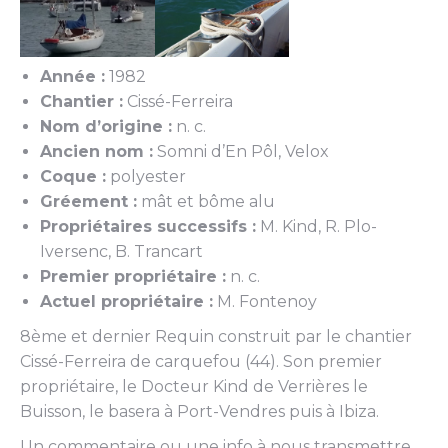
Année :
1982
Chantier :
Cissé-Ferreira
Nom d’origine :
n. c.
Ancien nom :
Somni d’En Pôl, Velox
Coque :
polyester
Gréement :
mât et bôme alu
Propriétaires successifs :
M. Kind, R. Plo-
Iversenc, B. Trancart
Premier propriétaire :
n. c.
Actuel propriétaire :
M. Fontenoy
8ème et dernier Requin construit par le chantier
Cissé-Ferreira de carquefou (44). Son premier
propriétaire, le Docteur Kind de Verrières le
Buisson, le basera à Port-Vendres puis à Ibiza.
Un commentaire ou une info à nous transmettre