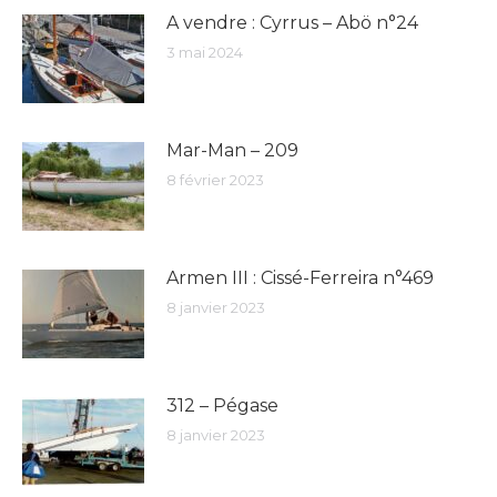
A vendre : Cyrrus – Abö n°24
3 mai 2024
Mar-Man – 209
8 février 2023
Armen III : Cissé-Ferreira n°469
8 janvier 2023
312 – Pégase
8 janvier 2023