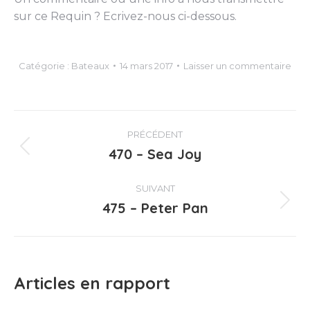
sur ce Requin ? Ecrivez-nous ci-dessous.
Catégorie :
Bateaux
14 mars 2017
Laisser un commentaire
Navigation
PRÉCÉDENT
article
470 – Sea Joy
Article
précédent
:
SUIVANT
475 – Peter Pan
Article
suivant
:
Articles en rapport