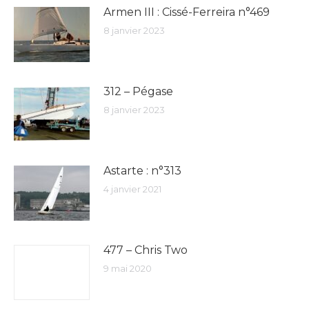
Armen III : Cissé-Ferreira n°469
8 janvier 2023
312 – Pégase
8 janvier 2023
Astarte : n°313
4 janvier 2021
477 – Chris Two
9 mai 2020