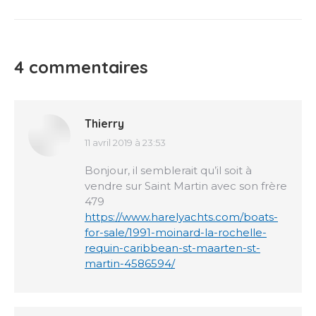
4 commentaires
Thierry
11 avril 2019 à 23:53
dit
:
Bonjour, il semblerait qu’il soit à
vendre sur Saint Martin avec son frère
479
https://www.harelyachts.com/boats-
for-sale/1991-moinard-la-rochelle-
requin-caribbean-st-maarten-st-
martin-4586594/