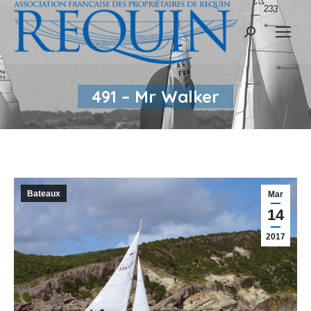
Recherche
:
491 – Mr Walker
Bateaux
Mar
14
2017