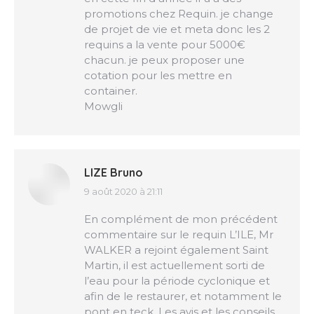
promotions chez Requin. je change
de projet de vie et meta donc les 2
requins a la vente pour 5000€
chacun. je peux proposer une
cotation pour les mettre en
container.
Mowgli
LIZE Bruno
9 août 2020 à 21:11
dit
:
En complément de mon précédent
commentaire sur le requin L’ILE, Mr
WALKER a rejoint également Saint
Martin, il est actuellement sorti de
l’eau pour la période cyclonique et
afin de le restaurer, et notamment le
pont en teck. Les avis et les conseils