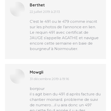
Berthet
22 juillet 2019 à 21:13
dit
:
C’est le 491 ou le 479 comme inscrit
sur les photos de l’annonce en lien.
Le requin 491 avec certificat de
JAUGE s’appelle AGATHE et navigue
encore cette semaine en baie de
bourgneuf à Noirmoutier.
Mowgli
31 décembre 2019 à 19:16
dit
:
bonjour
il s agit bien du 491 d après facture du
chantier moinard. probleme de suivi
de numero….il u aira donc un 491′
en cette fin d année il u a des