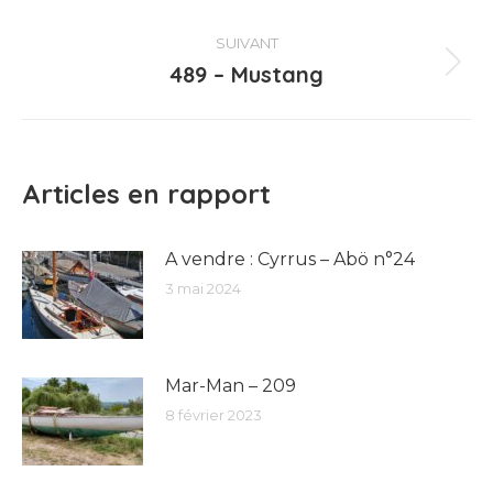
précédent
:
SUIVANT
489 – Mustang
Article
suivant
:
Articles en rapport
A vendre : Cyrrus – Abö n°24
3 mai 2024
Mar-Man – 209
8 février 2023