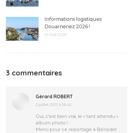
Informations logistiques
Douarnenez 2026 !
10 mai 2026
3 commentaires
Gérard ROBERT
2 juillet 2013 à 18:42
dit
:
Oui, c’est bien vrai, le « tant attendu »
album photo !
Merci pour ce reportage à Bénodet