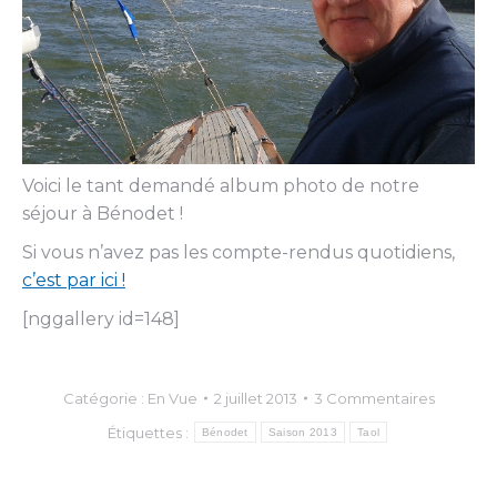
Voici le tant demandé album photo de notre
séjour à Bénodet !
Si vous n’avez pas les compte-rendus quotidiens,
c’est par ici !
[nggallery id=148]
Catégorie :
En Vue
2 juillet 2013
3 Commentaires
Étiquettes :
Bénodet
Saison 2013
Taol