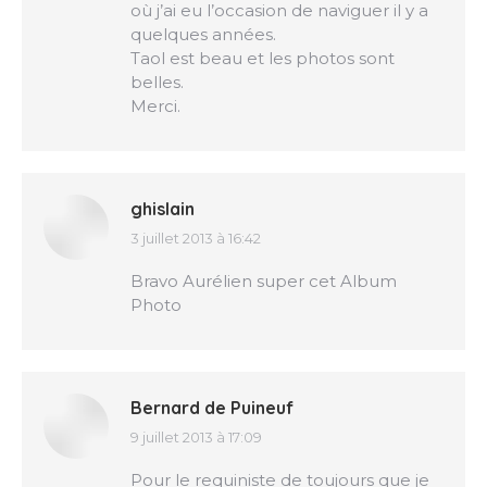
où j’ai eu l’occasion de naviguer il y a
quelques années.
Taol est beau et les photos sont
belles.
Merci.
ghislain
3 juillet 2013 à 16:42
dit
:
Bravo Aurélien super cet Album
Photo
Bernard de Puineuf
9 juillet 2013 à 17:09
dit
:
Pour le requiniste de toujours que je