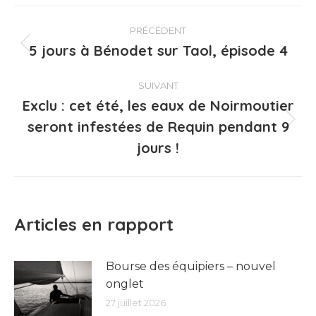
Navigation
PRÉCÉDENT
article
5 jours à Bénodet sur Taol, épisode 4
Article
précédent
:
SUIVANT
Exclu : cet été, les eaux de Noirmoutier
seront infestées de Requin pendant 9
Article
suivant
jours !
:
Articles en rapport
Bourse des équipiers – nouvel
onglet
27 juillet 2026