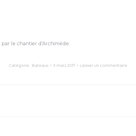
par le chantier d’Archimède.
Catégorie :
Bateaux
3 mars 2017
Laisser un commentaire
Article
suivant
: