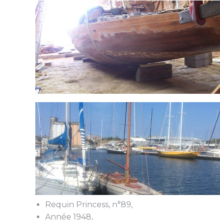
Requin Princess, n°89,
Année 1948,