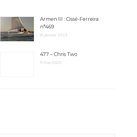
Armen III : Cissé-Ferreira
n°469
8 janvier 2023
477 – Chris Two
9 mai 2020