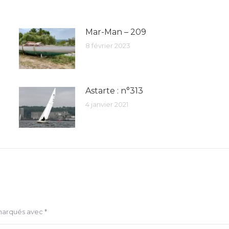
Mar-Man – 209
8 février 2023
Astarte : n°313
4 janvier 2021
 marqués avec
*