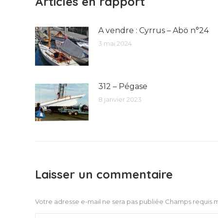
Articles en rapport
A vendre : Cyrrus – Abö n°24
3 mai 2024
312 – Pégase
8 janvier 2023
Laisser un commentaire
Votre adresse e-mail ne sera pas publiée Champs requis