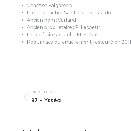
Chantier Falgarone,
Port d’attache : Saint-Cast-le-Guildo
Ancien nom : Sarland
Ancien propriétaire ; P. Lecoeur
Propriétaire actuel : JM. Vichot
Requin acajou entièrement restauré en 2011 
Navigation
PRÉCÉDENT
article
87 – Ysséa
Article
précédent
: