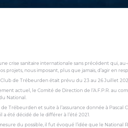
 une crise sanitaire internationale sans précédent qui, 
 projets, nous imposant, plus que jamais, d’agir en resp
 Club de Trébeurden était prévu du 23 au 26 Juillet 202
ement actuel, le Comité de Direction de l’A.F.P.R. au c
 du National.
 de Trébeurden et suite à l’assurance donnée à Pascal C
 a été décidé de le différer à l’été 2021.
mesure du possible, il fut évoqué l’idée que le National 