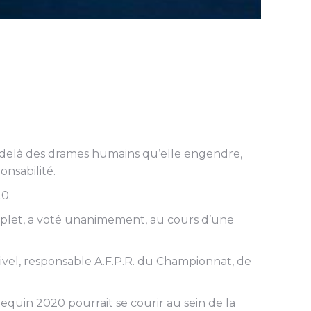
au-delà des drames humains qu’elle engendre,
onsabilité.
0.
omplet, a voté unanimement, au cours d’une
ivel, responsable A.F.P.R. du Championnat, de
Requin 2020 pourrait se courir au sein de la