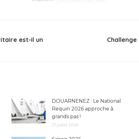
taire est-il un
Challenge 
Article
suivant
:
DOUARNENEZ : Le National
Requin 2026 approche à
grands pas !
27 juillet 2026