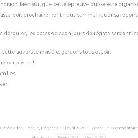
ndition, bien sûr, que cette épreuve puisse être organis
classe, doit prochainement nous communiquer sa réponse, 
érouler, les dates de ces 4 jours de régate seraient les j
cette adversité invisible, gardons tous espoir.
ra par passer !
milles.
ver.
Catégories :
En Vue
,
Régates
21 avril 2020
Laisser un commentair
Étiquettes :
National 2020
saison 2020