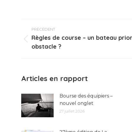
Navigation
PRÉCÉDENT
article
Règles de course – un bateau priori
Article
obstacle ?
précédent
:
Articles en rapport
Bourse des équipiers –
nouvel onglet
27 juillet 2026