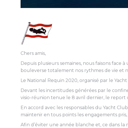
Chers amis,
Depuis plusieurs semaines, nous faisons face à
bouleverse totalement nos rythmes de vie et nos
Le National Requin 2020, organisé par le Yacht
Devant les incertitudes générées par le confin
visio-réunion tenue le 8 avril dernier, le report
En accord avec les responsables du Yacht Club
maintenir en tous points les engagements pris, il
Afin d’éviter une année blanche et, ce dans la 