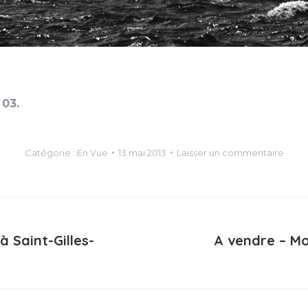
 03.
Catégorie :
En Vue
13 mai 2013
Laisser un commentaire
à Saint-Gilles-
A vendre – Mo
Article
suivant
: