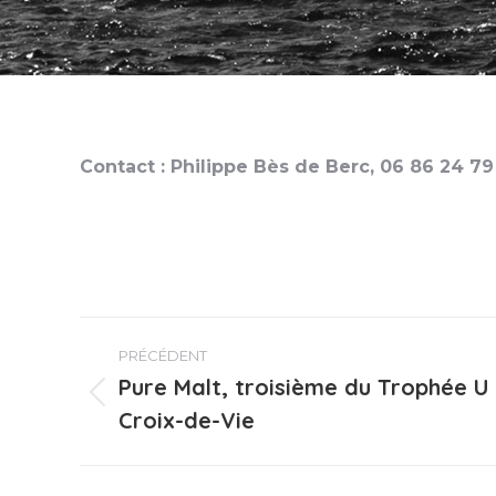
Contact : Philippe Bès de Berc, 06 86 24 79
Navigation
PRÉCÉDENT
article
Pure Malt, troisième du Trophée U 
Article
Croix-de-Vie
précédent
: