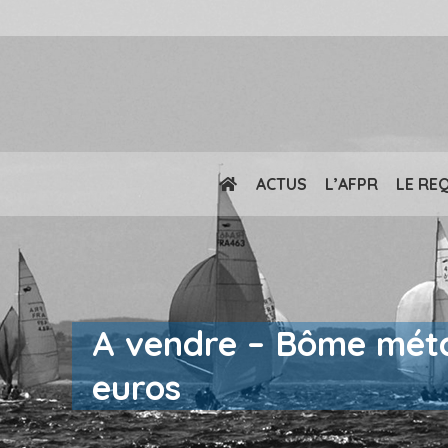
ACTUS
L’AFPR
LE RE
A vendre – Bôme métal
euros