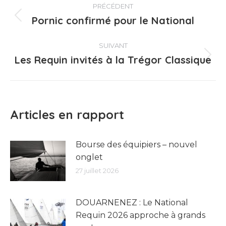
PRÉCÉDENT
article
Pornic confirmé pour le National
Article
précédent
:
SUIVANT
Les Requin invités à la Trégor Classique
Article
suivant
:
Articles en rapport
Bourse des équipiers – nouvel
onglet
27 juillet 2026
DOUARNENEZ : Le National
Requin 2026 approche à grands