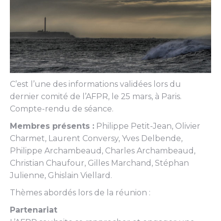
C’est l’une des informations validées lors du
dernier comité de l’AFPR, le 25 mars, à Paris.
Compte-rendu de séance.
Membres présents :
Philippe Petit-Jean, Olivier
Charmet, Laurent Conversy, Yves Delbende,
Philippe Archambeaud, Charles Archambeaud,
Christian Chaufour, Gilles Marchand, Stéphan
Julienne, Ghislain Viellard.
Thèmes abordés lors de la réunion :
Partenariat