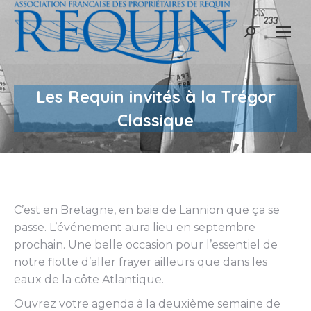
Recherche
:
Les Requin invités à la Trégor
Classique
C’est en Bretagne, en baie de Lannion que ça se
passe. L’événement aura lieu en septembre
prochain. Une belle occasion pour l’essentiel de
notre flotte d’aller frayer ailleurs que dans les
eaux de la côte Atlantique.
Ouvrez votre agenda à la deuxième semaine de