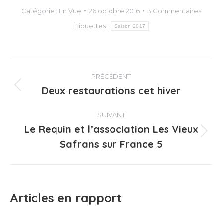
Catégorie :
En Vue
26 octobre 2016
3 Commentaires
Étiquettes :
Saison 2017
Navigation
PRÉCÉDENT
article
Deux restaurations cet hiver
Article
précédent
:
SUIVANT
Le Requin et l’association Les Vieux
Article
Safrans sur France 5
suivant
:
Articles en rapport