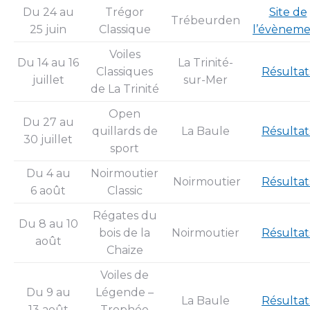
Du 24 au
Trégor
Site de
Trébeurden
25 juin
Classique
l’évènem
Voiles
Du 14 au 16
La Trinité-
Classiques
Résultat
juillet
sur-Mer
de La Trinité
Open
Du 27 au
quillards de
La Baule
Résultat
30 juillet
sport
Du 4 au
Noirmoutier
Noirmoutier
Résultat
6 août
Classic
Régates du
Du 8 au 10
bois de la
Noirmoutier
Résultat
août
Chaize
Voiles de
Du 9 au
Légende –
La Baule
Résultat
13 août
Trophée