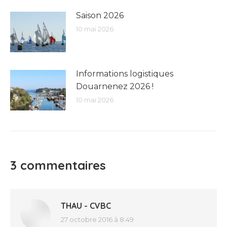
Saison 2026
10 mai 2026
Informations logistiques
Douarnenez 2026 !
10 mai 2026
3 commentaires
THAU - CVBC
27 octobre 2016 à 8:49
dit