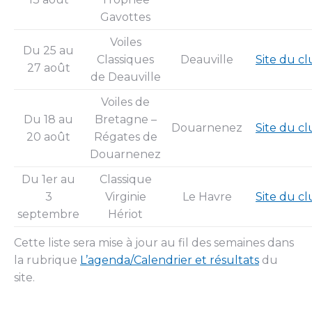
Gavottes
Voiles
Du 25 au
Classiques
Deauville
Site du c
27 août
de Deauville
Voiles de
Du 18 au
Bretagne –
Douarnenez
Site du c
20 août
Régates de
Douarnenez
Du 1er au
Classique
3
Virginie
Le Havre
Site du c
septembre
Hériot
Cette liste sera mise à jour au fil des semaines dans
la rubrique
L’agenda/Calendrier et résultats
du
site.