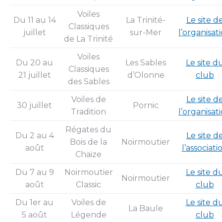
Voiles
Du 11 au 14
La Trinité-
Le site d
Classiques
juillet
sur-Mer
l’organisat
de La Trinité
Voiles
Du 20 au
Les Sables
Le site d
Classiques
21 juillet
d’Olonne
club
des Sables
Voiles de
Le site d
30 juillet
Pornic
Tradition
l’organisat
Régates du
Du 2 au 4
Le site d
Bois de la
Noirmoutier
août
l’associati
Chaize
Du 7 au 9
Noirmoutier
Le site d
Noirmoutier
août
Classic
club
Du 1er au
Voiles de
Le site d
La Baule
5 août
Légende
club