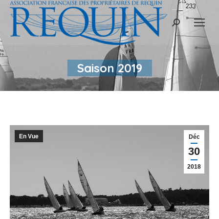
Recherche
:
Saison 2019
En Vue
Déc
30
2018