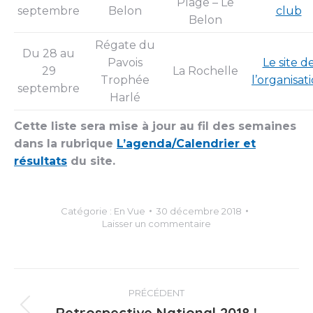
Plage – Le
septembre
Belon
club
Belon
Régate du
Du 28 au
Pavois
Le site d
29
La Rochelle
Trophée
l’organisat
septembre
Harlé
Cette liste sera mise à jour au fil des semaines
dans la rubrique
L’agenda/Calendrier et
résultats
du site.
Catégorie :
En Vue
30 décembre 2018
Laisser un commentaire
Navigation
PRÉCÉDENT
Retrospective National 2018 !
Article