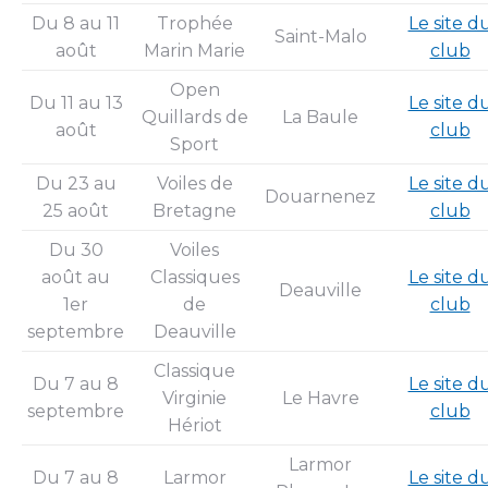
Du 8 au 11
Trophée
Le site d
Saint-Malo
août
Marin Marie
club
Open
Du 11 au 13
Le site d
Quillards de
La Baule
août
club
Sport
Du 23 au
Voiles de
Le site d
Douarnenez
25 août
Bretagne
club
Du 30
Voiles
août au
Classiques
Le site d
Deauville
1er
de
club
septembre
Deauville
Classique
Du 7 au 8
Le site d
Virginie
Le Havre
septembre
club
Hériot
Larmor
Du 7 au 8
Larmor
Le site d