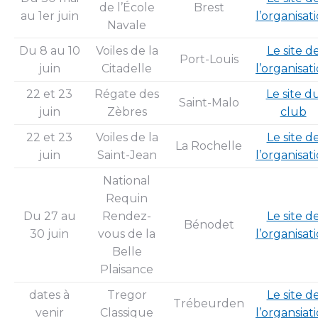
de l’École
Brest
au 1er juin
l’organisat
Navale
Du 8 au 10
Voiles de la
Le site d
Port-Louis
juin
Citadelle
l’organisat
22 et 23
Régate des
Le site d
Saint-Malo
juin
Zèbres
club
22 et 23
Voiles de la
Le site d
La Rochelle
juin
Saint-Jean
l’organisat
National
Requin
Du 27 au
Rendez-
Le site d
Bénodet
30 juin
vous de la
l’organisat
Belle
Plaisance
dates à
Tregor
Le site d
Trébeurden
venir
Classique
l’organsiat