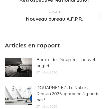
article
précédent
:
SUIVANT
Nouveau bureau A.F.P.R.
Article
suivant
:
Articles en rapport
Bourse des équipiers – nouvel
onglet
27 juillet 2026
DOUARNENEZ : Le National
Requin 2026 approche à grands
pas !
27 juillet 2026