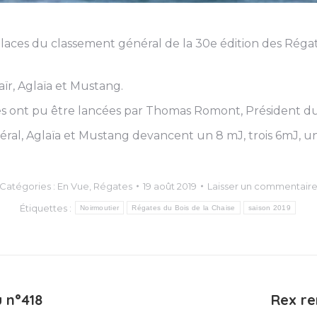
aces du classement général de la 30e édition des Régat
aïr, Aglaïa et Mustang.
es ont pu être lancées par Thomas Romont, Président d
al, Aglaïa et Mustang devancent un 8 mJ, trois 6mJ, u
Catégories :
En Vue
,
Régates
19 août 2019
Laisser un commentair
Étiquettes :
Noirmoutier
Régates du Bois de la Chaise
saison 2019
 n°418
Rex re
Article