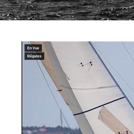
En Vue
Régates