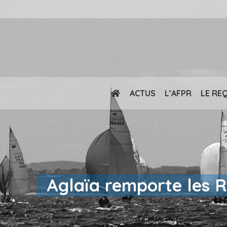
ACTUS
L’AFPR
LE RE
Aglaïa remporte les R