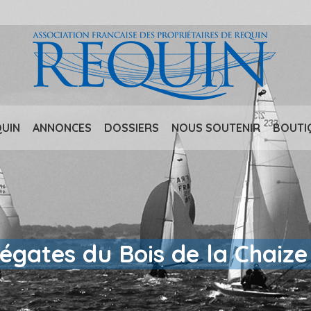
QUIN
ANNONCES
DOSSIERS
NOUS SOUTENIR
BOUTI
égates du Bois de la Chaize