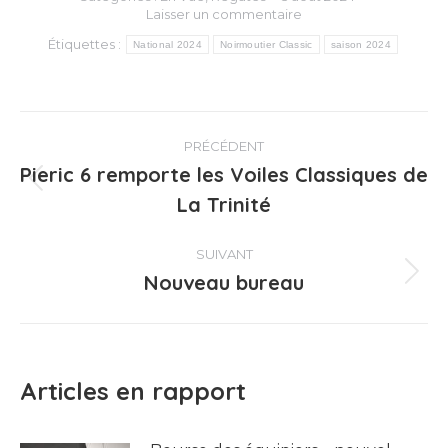
Laisser un commentaire
Étiquettes :
National 2024
Noirmoutier Classic
saison 2024
Navigation
PRÉCÉDENT
article
Pieric 6 remporte les Voiles Classiques de
Article
La Trinité
précédent
:
SUIVANT
Nouveau bureau
Article
suivant
:
Articles en rapport