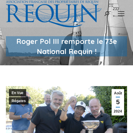
Recherche
:
Roger Pol III remporte le 73e
National Requin !
En Vue
Août
5
Régates
2024