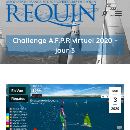
Recherche
:
Challenge A.F.P.R virtuel 2020 –
jour 3
En Vue
Mai
3
Régates
2020