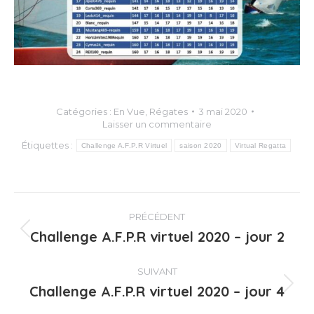
Catégories :
En Vue
,
Régates
3 mai 2020
Laisser un commentaire
Étiquettes :
Challenge A.F.P.R Virtuel
saison 2020
Virtual Regatta
Navigation
PRÉCÉDENT
article
Challenge A.F.P.R virtuel 2020 – jour 2
Article
précédent
:
SUIVANT
Challenge A.F.P.R virtuel 2020 – jour 4
Article
suivant