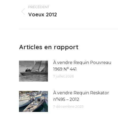
PRÉCÉDENT
article
Voeux 2012
Article
précédent
:
Articles en rapport
À vendre Requin Pouvreau
1969 N° 441
7 juillet 2026
À vendre Requin Reskator
n°495 – 2012
7 décembre 2025