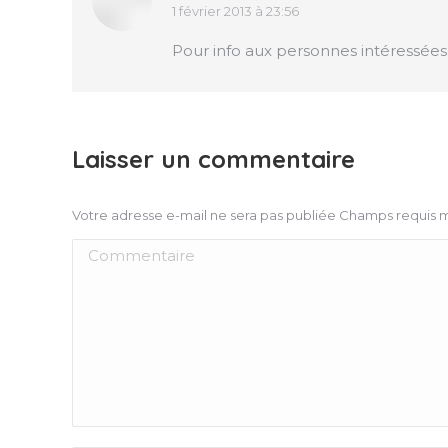
1 février 2013 à 23:56
dit
:
Pour info aux personnes intéressées ,
Laisser un commentaire
Votre adresse e-mail ne sera pas publiée Champs requis
Commentaire