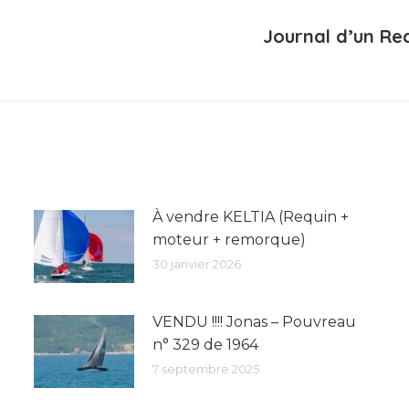
Journal d’un Req
Article
suivant
:
À vendre KELTIA (Requin +
moteur + remorque)
30 janvier 2026
VENDU !!!! Jonas – Pouvreau
n° 329 de 1964
7 septembre 2025