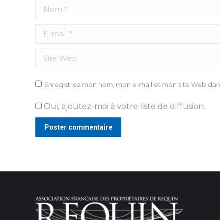
Nom *
E-mail *
Site Web
Enregistrez mon nom, mon e-mail et mon site Web dans
Oui, ajoutez-moi à votre liste de diffusion.
Poster commentaire