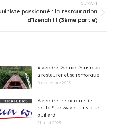
SUIVANT
uiniste passionné : la restauration
d’Izenah III (3ème partie)
À vendre Requin Pouvreau
à restaurer et sa remorque
8 décembre 2025
À vendre : remorque de
route Sun Way pour voilier
quillard
31 juillet 2025