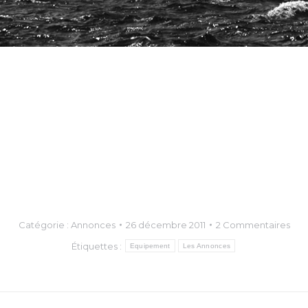
Catégorie :
Annonces
26 décembre 2011
2 Commentaires
Étiquettes :
Equipement
Les Annonces