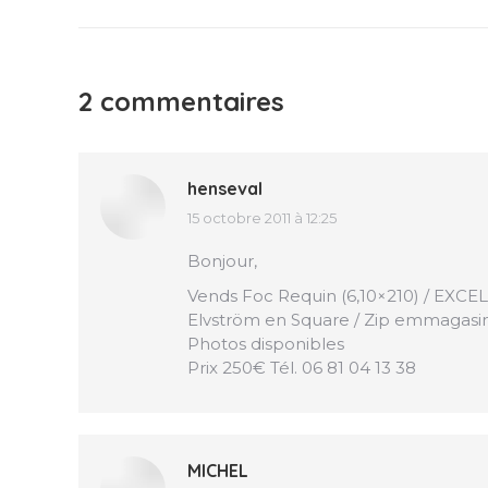
2 commentaires
henseval
15 octobre 2011 à 12:25
dit
:
Bonjour,
Vends Foc Requin (6,10×210) / EXCELL
Elvström en Square / Zip emmagasi
Photos disponibles
Prix 250€ Tél. 06 81 04 13 38
MICHEL