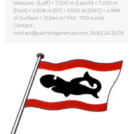
Mesures : [Luff] = 7.200 m [Leech] = 7.200 m
[Foot] = 4.508 m [SF] = 4.500 m [SMG] = 4.998
m Surface = 31.544 m² Prix : 700 euros
Contact :
contact@yachtingavenue.com, 06.83.24.35.09.