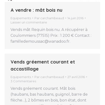
A vendre : mât bois nu
Equipements
Par
carchambeaud
14 juin 2016
Laisser un commentaire
Vends mât Requin bois nu. A récupérer à
Coulommiers (77515) Prix : 1 200 € Contact :
familledemoussac@wanadoo.fr.
Vends gréement courant et
accastillage
Equipements
Par
carchambeaud
27 avril 2016
3 Commentaires
Vends gréement courant. Mât bois
(haubans, bas haubans, guignol, barre de
flèche…), 2 bômes en bois, bon état, dont