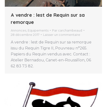
A vendre : lest de Requin sur sa
remorque
Annonces
,
Equipements
Par
carchambeaud
28 décembre 2017
Laisser un commentaire
A vendre : lest de Requin sur sa remorque
issu du Requin Tigre II, Pouvreau n°265.
Papiers du Requin vendus avec. Contact :
Atelier Bernadou, Canet-en-Roussillon, 06
62 83 73 82.