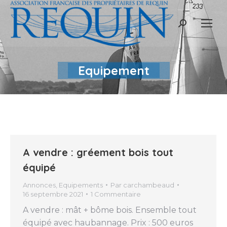
Recherche
:
Equipement
A vendre : gréement bois tout
équipé
Annonces
,
Equipements
Par
carchambeaud
16 septembre 2021
1 Commentaire
A vendre : mât + bôme bois. Ensemble tout
équipé avec haubannage. Prix : 500 euros