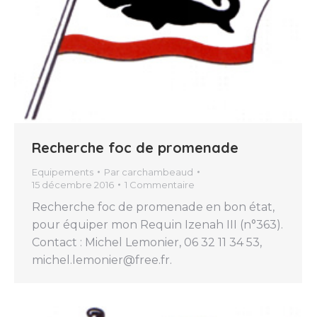
Recherche foc de promenade
Equipements
Par
carchambeaud
15 décembre 2016
1 Commentaire
Recherche foc de promenade en bon état,
pour équiper mon Requin Izenah III (n°363).
Contact : Michel Lemonier, 06 32 11 34 53,
michel.lemonier@free.fr.