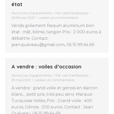
état
Annonces
,
Equipements
Par
carchambeaud
28 février 2021
Laisser un commentaire
Vends gréement Requin aluminium bon
état : mât, bôme, tangon Prix : 2 000 euros à
débattre. Contact :
jean.queveau@gmail.com, 06 15 99 64 69.
A vendre : voiles d’occasion
Annonces
,
Equipements
Par
carchambeaud
25 mai 2020
Laisser un commentaire
A vendre : grand-voile et génois en dacron
blanc, , petit prix, très peu servi. Marque :
Turquoise Voiles, Prix : Grand-voile : 400
euros, Génois : 200 euros. Contact : Jean
Quéveau, 06 15 99 64 69.