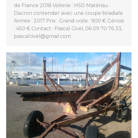
de France 2018 Voilerie : HSD Matériau :
Dacron contender avec une coupe biradiale
Année : 2017 Prix : Grand-voile : 900 € Génois
: 450 € Contact : Pascal Civel, 06 09 70 76 33,
pascalcivel@gmail.com