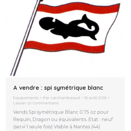
A vendre : spi symétrique blanc
Equipements
Par
carchambeaud
16 août 2016
Laisser un commentaire
Vends Spi symétrique Blanc 0.75 oz pour
Requin, Dragon ou équivalents. Etat : neuf
(servi 1 seule fois) Visible à Nantes (44)