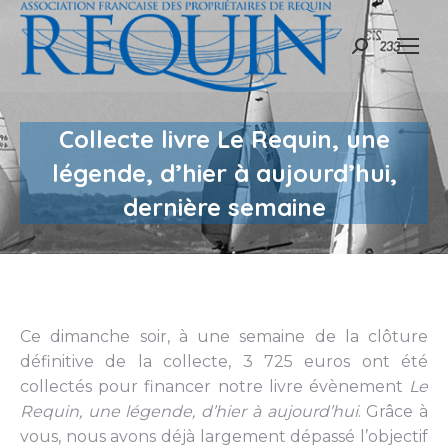
Recherche
:
Collecte livre Le Requin, une
légende, d’hier à aujourd’hui,
dernière semaine
Ce dimanche soir, à une semaine de la clôture
définitive de la collecte, 3 725 euros ont été
collectés pour financer notre livre évènement
Le
Requin, une légende, d’hier à aujourd’hui
. Grâce à
vous, nous avons déjà largement dépassé l’objectif