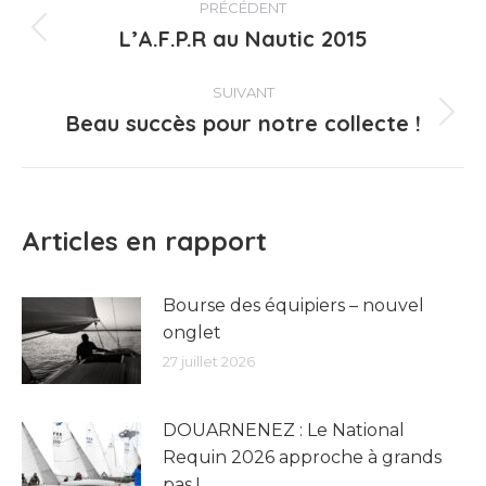
PRÉCÉDENT
article
L’A.F.P.R au Nautic 2015
Article
précédent
:
SUIVANT
Beau succès pour notre collecte !
Article
suivant
:
Articles en rapport
Bourse des équipiers – nouvel
onglet
27 juillet 2026
DOUARNENEZ : Le National
Requin 2026 approche à grands
pas !