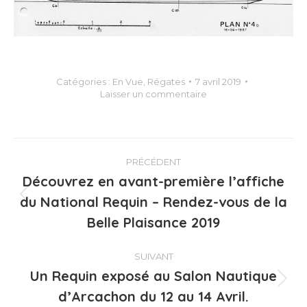
Catégories :
En Vue
,
Régates
7 avril 2019
Laisser un commentaire
Navigation
PRÉCÉDENT
article
Découvrez en avant-première l’affiche
du National Requin – Rendez-vous de la
Article
précédent
Belle Plaisance 2019
:
SUIVANT
Un Requin exposé au Salon Nautique
Article
d’Arcachon du 12 au 14 Avril.
suivant