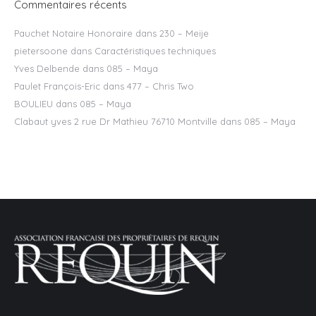
Commentaires récents
Pauchet Notaire Honoraire
dans
230 – Meije
pietersoone
dans
Caractéristiques techniques
Yves Delbende
dans
085 – Maya
Paulet François-Eric
dans
477 – Chris Two
BOULIEU
dans
085 – Maya
Clabaut yves 2 rue Dr Mathieu 76710 Montville
dans
085 – Maya