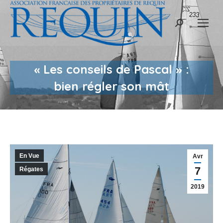
Recherche
:
« Les conseils de Pascal » :
bien régler son mât
En Vue
Avr
7
Régates
2019