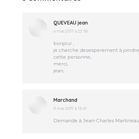
QUEVEAU jean
4 mai 2017 à 22:56
dit
:
bonjour ,
je cherche desesperement à joindre
cette personne,
merci,
jean,
Marchand
11 mai 2017 à 13:47
dit
:
Demande à Jean-Charles Martineau ( 