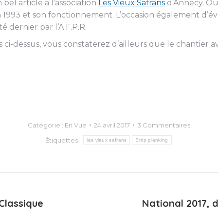
el article à l’association
Les Vieux Safrans
d’Annecy. Out
 en 1993 et son fonctionnement. L’occasion également d’
é dernier par l’A.F.P.R.
ci-dessus, vous constaterez d’ailleurs que le chantier
Catégorie :
En Vue
24 avril 2017
3 Commentaires
Étiquettes :
les vieux safrans
Strip planking
Classique
National 2017,
Article
suivant