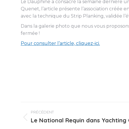
Le Dauphiné a consacré la semaine dernière un b
Quenet, l’article présente l’association créée
avec la technique du Strip Planking, validée l’ét
Dans la galerie photo que nous vous proposons 
fermée !
Pour consulter l’article, cliquez-ici.
Navigation
PRÉCÉDENT
article
Le National Requin dans Yachting 
Article
précédent