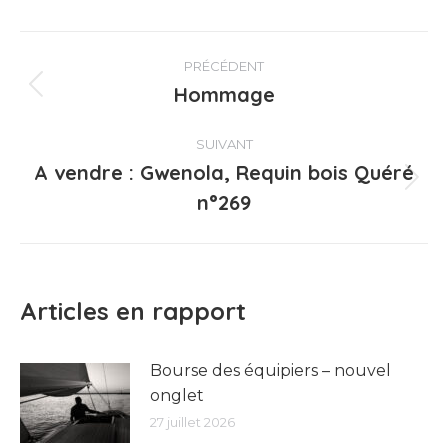
Navigation
PRÉCÉDENT
article
Hommage
Article
précédent
:
SUIVANT
A vendre : Gwenola, Requin bois Quéré
Article
n°269
suivant
:
Articles en rapport
Bourse des équipiers – nouvel
onglet
27 juillet 2026