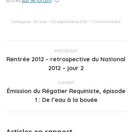
scores
sur le forum
! 😉
Catégorie :
En Vue
23 septembre 2012
1 Commentaire
Navigation
PRÉCÉDENT
article
Rentrée 2012 – retrospective du National
Article
2012 – jour 2
précédent
:
SUIVANT
Émission du Régatier Requiniste, épisode
Article
1 : De l’eau à la bouée
suivant
:
Articles en rapport