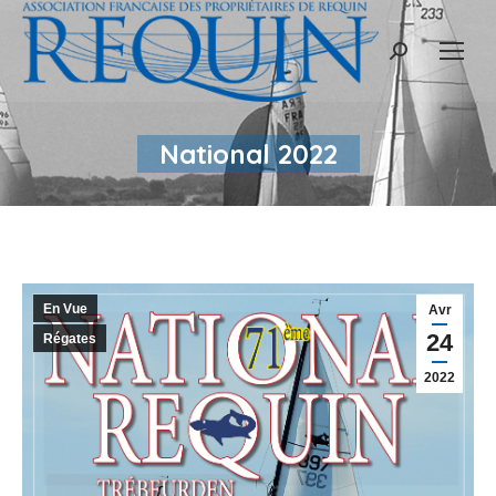
Recherche
:
National 2022
En Vue
Avr
24
Régates
2022