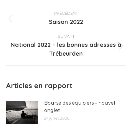
Navigation
PRÉCÉDENT
article
Saison 2022
Article
précédent
:
SUIVANT
National 2022 – les bonnes adresses à
Article
Trébeurden
suivant
:
Articles en rapport
Bourse des équipiers – nouvel
onglet
27 juillet 2026