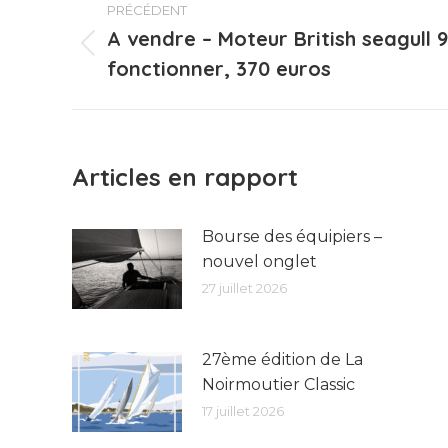
PRÉCÉDENT
article
A vendre – Moteur British seagull 
Article
fonctionner, ‏370 euros
précédent
:
Articles en rapport
Bourse des équipiers –
nouvel onglet
27 juillet 2026
27ème édition de La
Noirmoutier Classic
17 juillet 2026