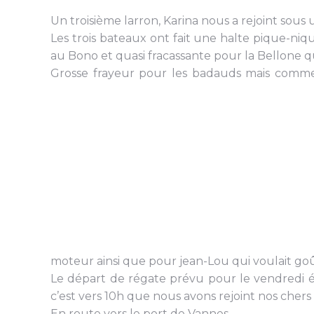
Un troisième larron, Karina nous a rejoint sous 
Les trois bateaux ont fait une halte pique-niq
au Bono et quasi fracassante pour la Bellone qui
Grosse frayeur pour les badauds mais comme
moteur ainsi que pour jean-Lou qui voulait goût
Le départ de régate prévu pour le vendredi éta
c’est vers 10h que nous avons rejoint nos chers
En route vers le port de Vannes.