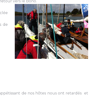
retour vers le Bono.
sclée
s de
r appétissant de nos hôtes nous ont retardés et