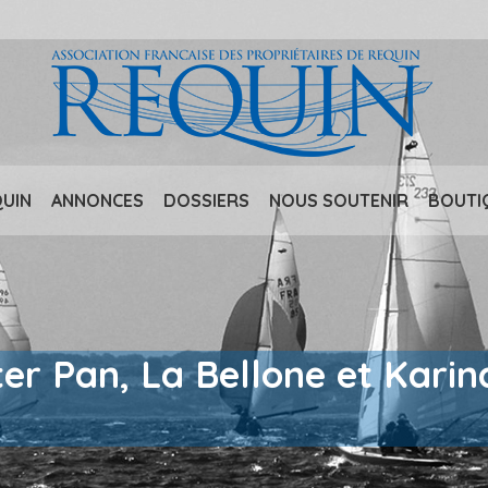
QUIN
ANNONCES
DOSSIERS
NOUS SOUTENIR
BOUTI
ter Pan, La Bellone et Kari