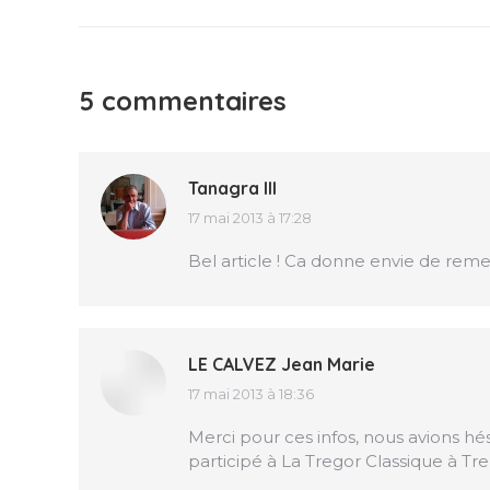
5 commentaires
Tanagra III
17 mai 2013 à 17:28
dit
:
Bel article ! Ca donne envie de remet
LE CALVEZ Jean Marie
17 mai 2013 à 18:36
dit
:
Merci pour ces infos, nous avions hé
participé à La Tregor Classique à T