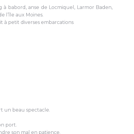
nig à babord, anse de Locmiquel, Larmor Baden,
 l’île aux Moines.
it à petit diverses embarcations
rt un beau spectacle.
on port.
ndre son mal en patience.