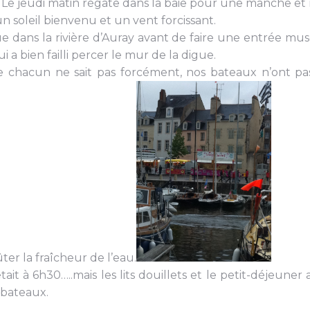
Le jeudi matin régate dans la baie pour une manche et 
un soleil bienvenu et un vent forcissant.
ue dans la rivière d’Auray avant de faire une entrée mu
 a bien failli percer le mur de la digue.
 chacun ne sait pas forcément, nos bateaux n’ont pa
er la fraîcheur de l’eau.
it à 6h30…..mais les lits douillets et le petit-déjeune
 bateaux.