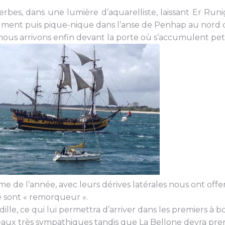
perbes, dans une lumière d’aquarelliste, laissant Er Ru
ument puis pique-nique dans l’anse de Penhap au nord de
, nous arrivons enfin devant la porte où s’accumulent pet
e de l’année, avec leurs dérives latérales nous ont offe
e sont « remorqueur ».
lle, ce qui lui permettra d’arriver dans les premiers à b
teaux très sympathiques tandis que La Bellone devra pre