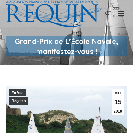
Recherche
:
Grand-Prix de L’École Navale,
manifestez-vous !
En Vue
Mar
15
Régates
2018