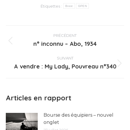
Étiquettes :
Brest
GPEN
Navigation
PRÉCÉDENT
article
n° inconnu – Abo, 1934
Article
précédent
:
SUIVANT
A vendre : My Lady, Pouvreau n°340
Article
suivant
:
Articles en rapport
Bourse des équipiers – nouvel
onglet