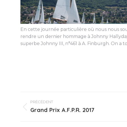
En cette journée particulière où nous nous sou
rendre un dernier hommage à Johnny Hallyday. Et
superbe Johnny III, n°461 à A. Finburgh. On a
Navigation
PRÉCÉDENT
article
Grand Prix A.F.P.R. 2017
Article
précédent
: