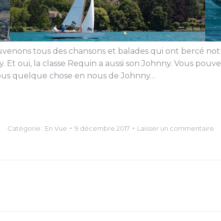
venons tous des chansons et balades qui ont bercé notre
 oui, la classe Requin a aussi son Johnny. Vous pouvez l
 tous quelque chose en nous de Johnny…
Catégorie :
En Vue
9 décembre 2017
Laisser un commentaire
Article
suivant
: