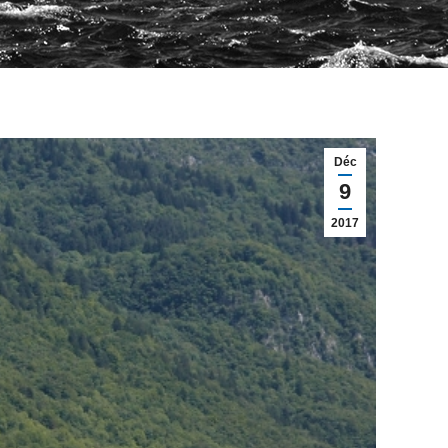
Déc
9
2017