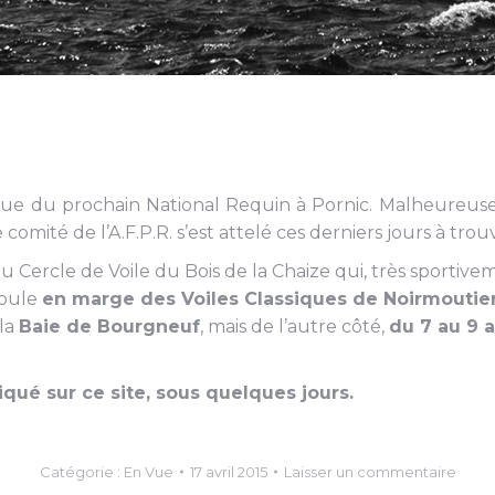
nue du prochain National Requin à Pornic. Malheureuse
e comité de l’A.F.P.R. s’est attelé ces derniers jours à tro
u Cercle de Voile du Bois de la Chaize qui, très sportive
roule
en marge des Voiles Classiques de Noirmoutier
 la
Baie de Bourgneuf
, mais de l’autre côté,
du 7 au 9 
é sur ce site, sous quelques jours.
Catégorie :
En Vue
17 avril 2015
Laisser un commentaire