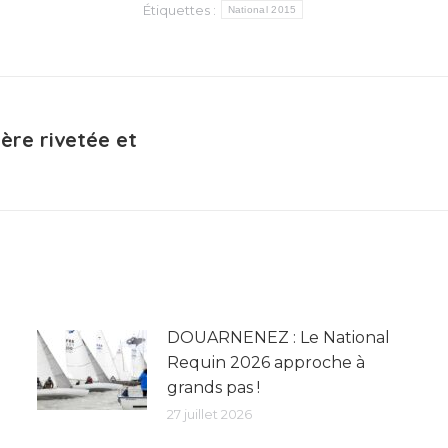
Étiquettes :
National 2015
ère rivetée et
Article
suivant
:
DOUARNENEZ : Le National
Requin 2026 approche à
grands pas !
27 juillet 2026