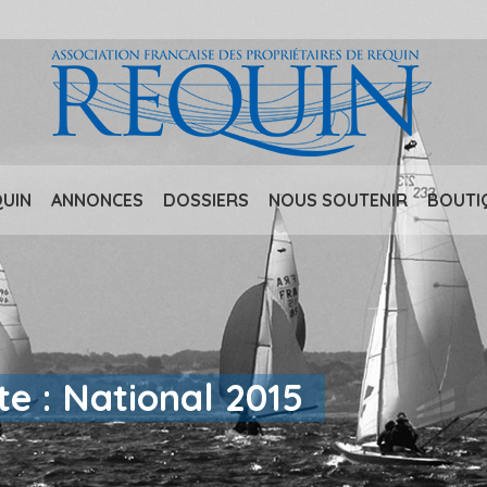
QUIN
ANNONCES
DOSSIERS
NOUS SOUTENIR
BOUTI
e : National 2015