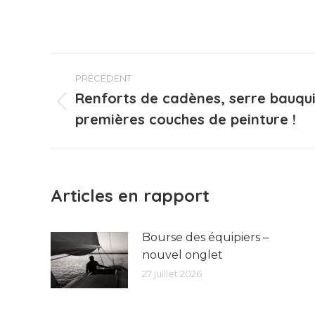
Navigation
PRÉCÉDENT
article
Renforts de cadènes, serre bauqui
Article
premières couches de peinture !
précédent
:
Articles en rapport
Bourse des équipiers –
nouvel onglet
27 juillet 2026