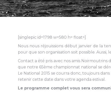
[singlepic id=1798 w=580 h= float=]
Nous nous réjouissions début janvier de la te
pour que son organisation soit possible. Aussi, l
Contact a été pris avec nos amis Noirmoutrins d
que notre 65ème championnat national se dé
Le National 2015 se courra donc, toujours dans
retenir cette date dans votre agenda estival.
Le programme complet vous sera communiqu