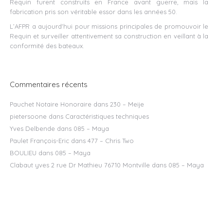
Requin furent construits en France avant guerre, mais la
fabrication pris son véritable essor dans les années 50.
L’AFPR a aujourd'hui pour missions principales de promouvoir le
Requin et surveiller attentivement sa construction en veillant à la
conformité des bateaux.
Commentaires récents
Pauchet Notaire Honoraire
dans
230 – Meije
pietersoone
dans
Caractéristiques techniques
Yves Delbende
dans
085 – Maya
Paulet François-Eric
dans
477 – Chris Two
BOULIEU
dans
085 – Maya
Clabaut yves 2 rue Dr Mathieu 76710 Montville
dans
085 – Maya