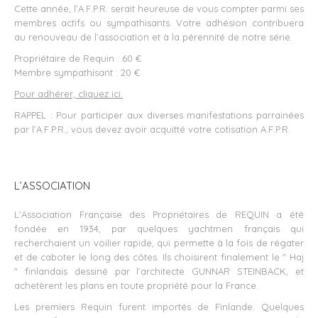
Cette année, l’A.F.P.R. serait heureuse de vous compter parmi ses
membres actifs ou sympathisants. Votre adhésion contribuera
au renouveau de l’association et à la pérennité de notre série.
Propriétaire de Requin : 60 €
Membre sympathisant : 20 €
Pour adhérer, cliquez ici.
RAPPEL : Pour participer aux diverses manifestations parrainées
par l’A.F.P.R., vous devez avoir acquitté votre cotisation A.F.P.R.
L’ASSOCIATION
L’Association Française des Propriétaires de REQUIN a été
fondée en 1934, par quelques yachtmen français qui
recherchaient un voilier rapide, qui permette à la fois de régater
et de caboter le long des côtes. Ils choisirent finalement le " Haj
" finlandais dessiné par l’architecte GUNNAR STEINBACK, et
achetèrent les plans en toute propriété pour la France.
Les premiers Requin furent importés de Finlande. Quelques