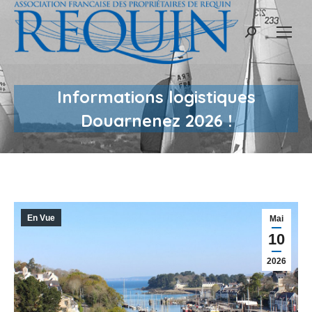
Recherche
:
Informations logistiques
Douarnenez 2026 !
En Vue
Mai
10
2026