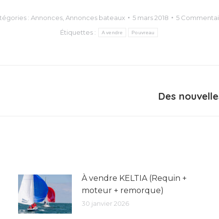
tégories :
Annonces
,
Annonces bateaux
5 mars 2018
5 Commentai
Étiquettes :
A vendre
Pouvreau
Des nouvelle
Article
suivant
:
À vendre KELTIA (Requin +
moteur + remorque)
30 janvier 2026