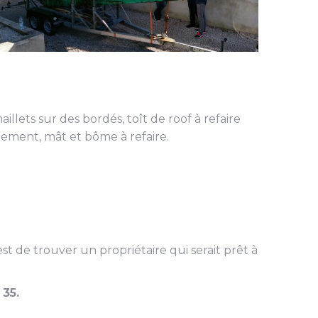
llets sur des bordés, toît de roof à refaire
ement, mât et bôme à refaire.
t de trouver un propriétaire qui serait prêt à
 35.