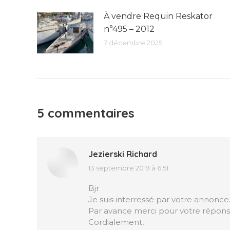
À vendre Requin Reskator
n°495 – 2012
7 décembre 2025
5 commentaires
Jezierski Richard
13 septembre 2019 à 6:51
dit
:
Bjr
Je suis interressé par votre annonce
Par avance merci pour votre répons
Cordialement,