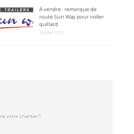
À vendre : remorque de
route Sun Way pour voilier
quillard
31 juillet 2025
ans votre chantier?