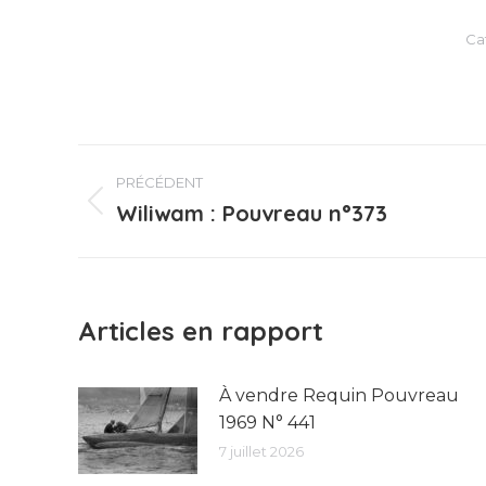
Ca
Navigation
PRÉCÉDENT
article
Wiliwam : Pouvreau n°373
Article
précédent
:
Articles en rapport
À vendre Requin Pouvreau
1969 N° 441
7 juillet 2026