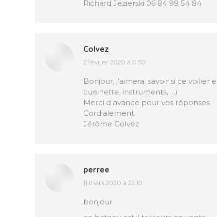
Richard Jezierski 06 84 99 54 84
Colvez
2 février 2020 à 0:50
dit
:
Bonjour, j’aimerai savoir si ce voilier
cuisinette, instruments, …)
Merci d avance pour vos réponses
Cordialement
Jérôme Colvez
perree
11 mars 2020 à 22:10
dit
:
bonjour