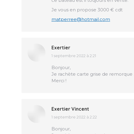
ce bateau est il toujours en vente.
Je vous en propose 3000 € cdt
matperree@hotmail.com
Exertier
1 septembre 2022 à 2:21
dit
:
Bonjour,
Je rachète carte grise de remorque s
Merci !
Exertier Vincent
1 septembre 2022 à 2:22
dit
:
Bonjour,