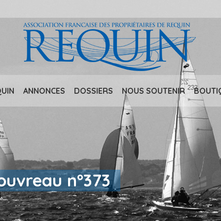
QUIN
ANNONCES
DOSSIERS
NOUS SOUTENIR
BOUTI
Pouvreau n°373