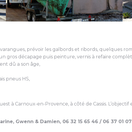
varangues, prévoir les galbords et ribords, quelques romai
 gros décapage puis peinture, vernis à refaire complèt
ent dû a son âge,
ais pneus HS,
st à Carnoux-en-Provence, à côté de Cassis. L’objectif es
rine, Gwenn & Damien, 06 32 15 65 46 / 06 37 01 07