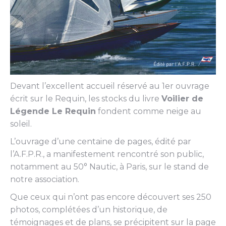
Devant l’excellent accueil réservé au 1er ouvrage
écrit sur le Requin, les stocks du livre
Voilier de
Légende Le Requin
fondent comme neige au
soleil.
L’ouvrage d’une centaine de pages, édité par
l’A.F.P.R., a manifestement rencontré son public,
notamment au 50° Nautic, à Paris, sur le stand de
notre association.
Que ceux qui n’ont pas encore découvert ses 250
photos, complétées d’un historique, de
témoignages et de plans, se précipitent sur la page