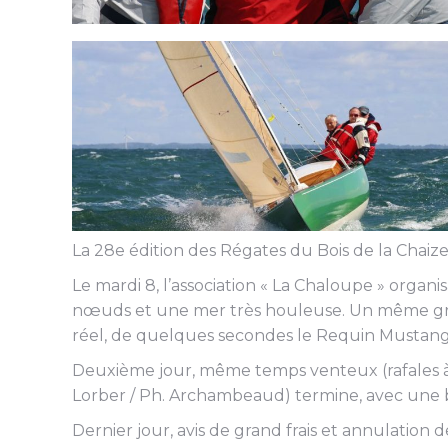
La 28e édition des Régates du Bois de la Chaize 
Le mardi 8, l’association « La Chaloupe » organ
nœuds et une mer très houleuse. Un même grou
réel, de quelques secondes le Requin Mustang
Deuxième jour, même temps venteux (rafales à 
Lorber / Ph. Archambeaud) termine, avec une bel
Dernier jour, avis de grand frais et annulation