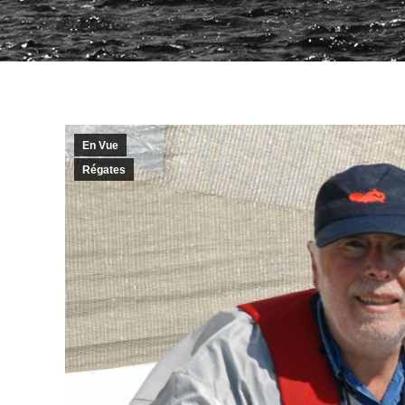
En Vue
Régates