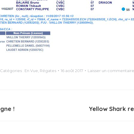
Catégories :
En Vue
,
Régates
16 août 2017
Laisser un commentair
igne !
Yellow Shark r
Article
suivant
: