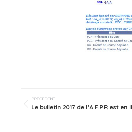
Navigation
PRÉCÉDENT
article
Le bulletin 2017 de l’A.F.P.R est en l
Article
précédent
: