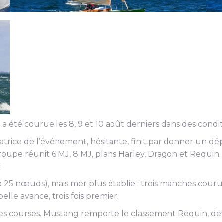
a été courue les 8, 9 et 10 août derniers dans des condit
isatrice de l’événement, hésitante, finit par donner un d
pe réunit 6 MJ, 8 MJ, plans Harley, Dragon et Requin. 
.
25 nœuds), mais mer plus établie ; trois manches couru
le avance, trois fois premier.
 des courses. Mustang remporte le classement Requin, dev