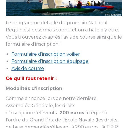
Le programme détaillé du prochain National
Requin est désormais connu et on a hâte d’y être.
Vous trouverez ci-après l’avis de course ainsi que le
formulaire d’inscription :
Formulaire d’inscription voilier
Formulaire d’inscription équipage
Avis de course
Ce qu’il faut retenir :
Modalités d’inscription
Comme annoncé lors de notre dernière
Assemblée Générale, les droits
d’inscription s’élèvent à
200 euros
à régler à
l’ordre du Grand Prix de l’Ecole Navale (les droits
de base demandés s’élevant à 290 euros, l’A.F.P.R.