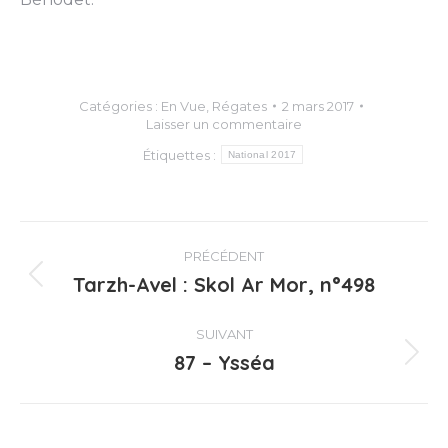
Catégories :
En Vue
,
Régates
2 mars 2017
Laisser un commentaire
Étiquettes :
National 2017
Navigation
PRÉCÉDENT
article
Tarzh-Avel : Skol Ar Mor, n°498
Article
précédent
:
SUIVANT
87 – Ysséa
Article
suivant
: