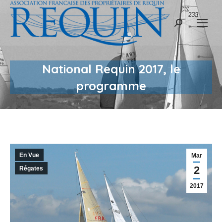
Recherche
:
National Requin 2017, le
programme
En Vue
Mar
2
Régates
2017