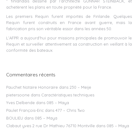
" finlandais dessiné par l’architecte GUNNAR STEINBACK, et
achetèrent les plans en toute propriété pour la France.
Les premiers Requin furent importés de Finlande. Quelques
Requin furent construits en France avant guerre, mais la
fabrication pris son véritable essor dans les années 50.
L’AFPR a aujourd'hui pour missions principales de promouvoir le
Requin et surveiller attentivement sa construction en veillant à la
conformité des bateaux.
Commentaires récents
Pauchet Notaire Honoraire
dans
230 – Meije
pietersoone
dans
Caractéristiques techniques
Yves Delbende
dans
085 – Maya
Paulet François-Eric
dans
477 – Chris Two
BOULIEU
dans
085 – Maya
Clabaut yves 2 rue Dr Mathieu 76710 Montville
dans
085 – Maya