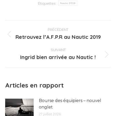
Étiquettes :
Nautic 2019
Navigation
PRÉCÉDENT
article
Retrouvez l’A.F.P.R au Nautic 2019
Article
précédent
:
SUIVANT
Ingrid bien arrivée au Nautic !
Article
suivant
:
Articles en rapport
Bourse des équipiers – nouvel
onglet
27 juillet 2026