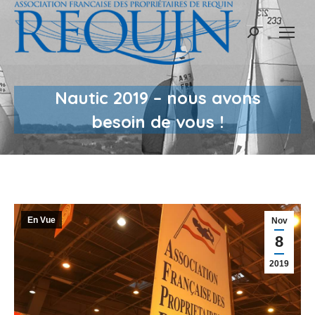
Recherche
:
Nautic 2019 – nous avons
besoin de vous !
En Vue
Nov
8
2019