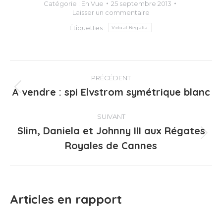
Catégorie :
En Vue
25 septembre 2013
Laisser un commentaire
Étiquettes :
Virtual Regatta
Navigation
PRÉCÉDENT
article
A vendre : spi Elvstrom symétrique blanc
Article
précédent
:
SUIVANT
Slim, Daniela et Johnny III aux Régates
Article
Royales de Cannes
suivant
:
Articles en rapport