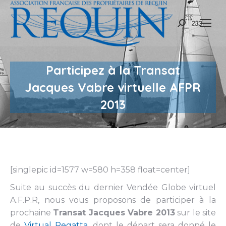
Recherche
:
Participez à la Transat
Jacques Vabre virtuelle AFPR
2013
[singlepic id=1577 w=580 h=358 float=center]
Suite au succès du dernier Vendée Globe virtuel
A.F.P.R, nous vous proposons de participer à la
prochaine
Transat Jacques Vabre 2013
sur le site
de
Virtual Regatta
, dont le départ sera donné le