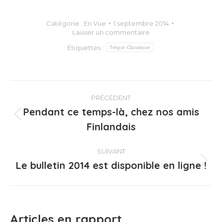
Catégorie :
En Vue
1 septembre 2014
Laisser un commentaire
Étiquettes :
Trégor Classique
Navigation
PRÉCÉDENT
article
Pendant ce temps-là, chez nos amis
Article
Finlandais
précédent
:
SUIVANT
Le bulletin 2014 est disponible en ligne !
Article
suivant
:
Articles en rapport