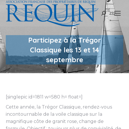
Recherche
:
Participez à la Trégor
Classique les 13 et 14
septembre
[singlepic id=1811 w=580 h= float=]
Cette année, la Trégor Classique, rendez-vous
incontournable de la voile classique sur la
magnifique côte de granit rose, change de
formule. Objectif : toujours plus de convivialité, de