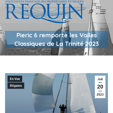
Recherche
:
Pieric 6 remporte les Voiles
Classiques de La Trinité 2023
En Vue
Juil
20
Régates
2023