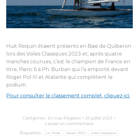
Huit Requin étaient présents en Baie de Quiberon
lors des Voiles Classiques 2023 et, après quatre
manches courues, c’est le champion de France en
titre, Pieric 6 à Ph. Burban qui l’a emporté devant
Roger Pol III et Atalante qui complètent le
podium.
Pour consulter le classement complet, cliquez-ici.
Catégories :
En Vue
,
Régates
20 juillet 2023
Laisser un commentaire
Étiquettes :
La Trinité
Saison 2023
voiles classiques