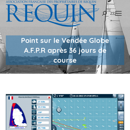
Recherche
:
Point sur le Vendée Globe
A.F.P.R après 36 jours de
course