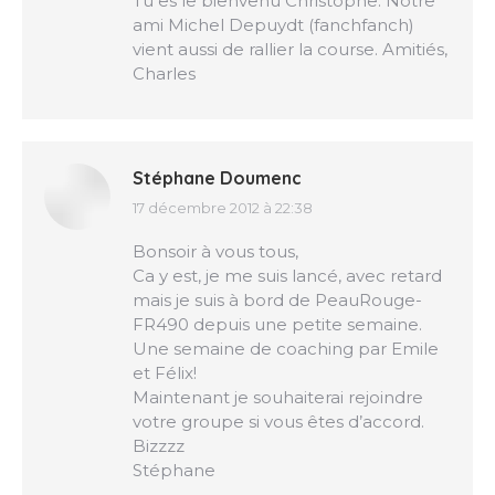
Tu es le bienvenu Christophe. Notre
ami Michel Depuydt (fanchfanch)
vient aussi de rallier la course. Amitiés,
Charles
Stéphane Doumenc
17 décembre 2012 à 22:38
dit
:
Bonsoir à vous tous,
Ca y est, je me suis lancé, avec retard
mais je suis à bord de PeauRouge-
FR490 depuis une petite semaine.
Une semaine de coaching par Emile
et Félix!
Maintenant je souhaiterai rejoindre
votre groupe si vous êtes d’accord.
Bizzzz
Stéphane