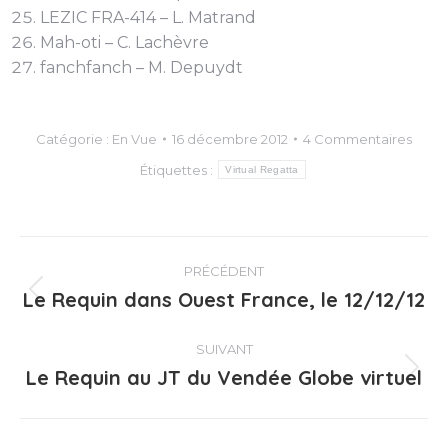
LEZIC FRA-414 – L. Matrand
Mah-oti – C. Lachèvre
fanchfanch – M. Depuydt
Catégorie :
En Vue
16 décembre 2012
4 Commentaires
Étiquettes :
Virtual Regatta
Navigation
PRÉCÉDENT
article
Le Requin dans Ouest France, le 12/12/12
Article
précédent
:
SUIVANT
Le Requin au JT du Vendée Globe virtuel
Article
suivant
: