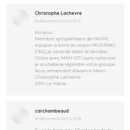
Christophe Lachevre
16 décembre 2012 à 22:15
dit
:
Bonjour,
Membre sympathisant de l’AFPR,
équipier à bord du requin MUSTANG
F362, je viens de rallier le Vendée
Globe avec MAH-OTI (sans option)et
je souhaiterai rejoindre votre groupe.
Vous remerciant d’avance Merci
Christophe Lachevre
SRH-Le Havre
carchambeaud
16 décembre 2012 à 22:18
dit
: