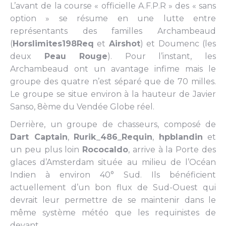
L’avant de la course « officielle A.F.P.R » des « sans
option » se résume en une lutte entre
représentants des familles Archambeaud
(
Horslimites198Req
et
Airshot
) et Doumenc (les
deux
Peau Rouge
). Pour l’instant, les
Archambeaud ont un avantage infime mais le
groupe des quatre n’est séparé que de 70 milles.
Le groupe se situe environ à la hauteur de Javier
Sanso, 8ème du Vendée Globe réel.
Derrière, un groupe de chasseurs, composé de
Dart Captain
,
Rurik_486_Requin
,
hpblandin
et
un peu plus loin
Rococaldo
, arrive à la Porte des
glaces d’Amsterdam située au milieu de l’Océan
Indien à environ 40° Sud. Ils bénéficient
actuellement d’un bon flux de Sud-Ouest qui
devrait leur permettre de se maintenir dans le
même système météo que les requinistes de
devant.