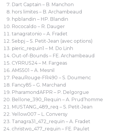
Dart Captain – B. Manchon
hors limites – B. Archambeaud
hpblandin – HP. Blandin
Rococaldo – R. Dauger
tanagratonio – A. Fradet
Sebpj – S. Petit-Jean (avec options)
pieric_requin1 – M. Do Linh
Out-of-Bounds – FE. Archambeaud
CYRRUS24 – M. Fargeas
AM5501 – A. Mesnil
PeauRouge-FR490 – S. Doumenc
Fancy85 – G. Marchand
PharamondAFPR – P. Delgorgue
Bellone_390_Requin – A. Prud’homme
MUSTANG_489_req – S. Petit-Jean
Yellow007 – L. Conversy
Tanagra31_472_requin – A. Fradet
christwo_477_requin – FE. Paulet