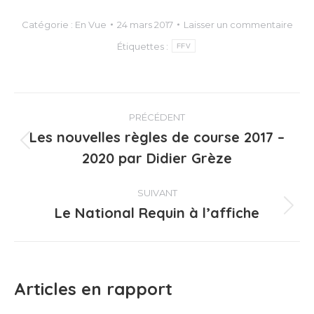
Catégorie :
En Vue
24 mars 2017
Laisser un commentaire
Étiquettes :
FFV
Navigation
PRÉCÉDENT
article
Les nouvelles règles de course 2017 –
Article
2020 par Didier Grèze
précédent
:
SUIVANT
Le National Requin à l’affiche
Article
suivant
:
Articles en rapport