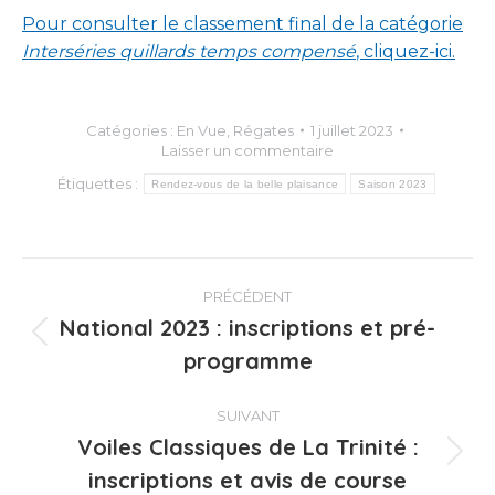
Pour consulter le classement final de la catégorie
Interséries quillards temps compensé
, cliquez-ici.
Catégories :
En Vue
,
Régates
1 juillet 2023
Laisser un commentaire
Étiquettes :
Rendez-vous de la belle plaisance
Saison 2023
Navigation
PRÉCÉDENT
article
National 2023 : inscriptions et pré-
Article
programme
précédent
:
SUIVANT
Voiles Classiques de La Trinité :
Article
inscriptions et avis de course
suivant