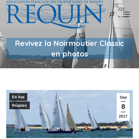
Recherche
:
Revivez la Noirmoutier Classic
en photos
En Vue
Sep
8
Régates
2017