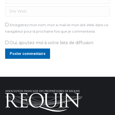
Site Web
Enregistrez mon nom, mon e-mail et mon site Web dans ce
navigateur pour la prochaine fois que je commenterai.
Oui, ajoutez-moi à votre liste de diffusion.
Poster commentaire