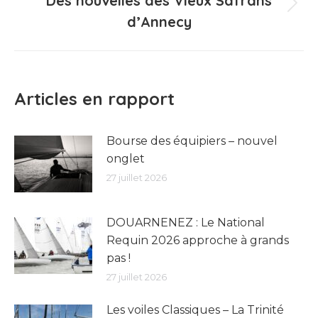
Des nouvelles des Vieux Safrans
Article
d’Annecy
suivant
:
Articles en rapport
Bourse des équipiers – nouvel
onglet
27 juillet 2026
DOUARNENEZ : Le National
Requin 2026 approche à grands
pas !
27 juillet 2026
Les voiles Classiques – La Trinité