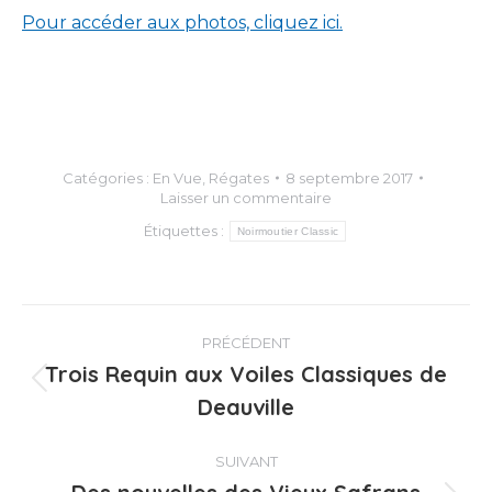
Pour accéder aux photos, cliquez ici.
Catégories :
En Vue
,
Régates
8 septembre 2017
Laisser un commentaire
Étiquettes :
Noirmoutier Classic
Navigation
PRÉCÉDENT
article
Trois Requin aux Voiles Classiques de
Article
Deauville
précédent
:
SUIVANT