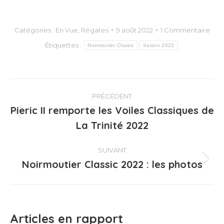
Catégories :
En Vue
,
Régates
9 août 2022
1 Commentaire
Étiquettes :
Noirmoutier Classic
Saison 2022
Navigation
PRÉCÉDENT
article
Pieric II remporte les Voiles Classiques de
Article
La Trinité 2022
précédent
:
SUIVANT
Noirmoutier Classic 2022 : les photos
Article
suivant
:
Articles en rapport