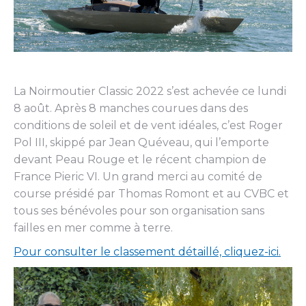
La Noirmoutier Classic 2022 s’est achevée ce lundi
8 août. Après 8 manches courues dans des
conditions de soleil et de vent idéales, c’est Roger
Pol III, skippé par Jean Quéveau, qui l’emporte
devant Peau Rouge et le récent champion de
France Pieric VI. Un grand merci au comité de
course présidé par Thomas Romont et au CVBC et
tous ses bénévoles pour son organisation sans
failles en mer comme à terre.
Pour consulter le classement détaillé, cliquez-ici.