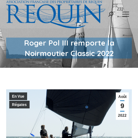
Recherche
:
Roger Pol III remporte la
Noirmoutier Classic 2022
En Vue
Août
9
Régates
2022