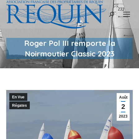
Recherche
:
Roger Pol III remporte la
Noirmoutier Classic 2023
En Vue
Août
2
Régates
2023