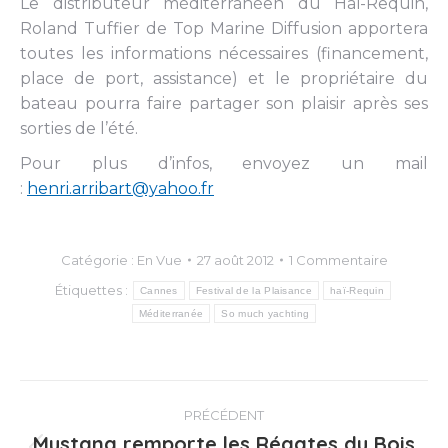
Le distributeur méditerranéen du Haï-Requin,
Roland Tuffier de Top Marine Diffusion apportera
toutes les informations nécessaires (financement,
place de port, assistance) et le propriétaire du
bateau pourra faire partager son plaisir après ses
sorties de l’été.
Pour plus d’infos, envoyez un mail
:
henri.arribart@yahoo.fr
Catégorie :
En Vue
27 août 2012
1 Commentaire
Étiquettes :
Cannes
Festival de la Plaisance
haï-Requin
Méditerranée
So much yachting
Navigation
PRÉCÉDENT
article
Mustang remporte les Régates du Bois