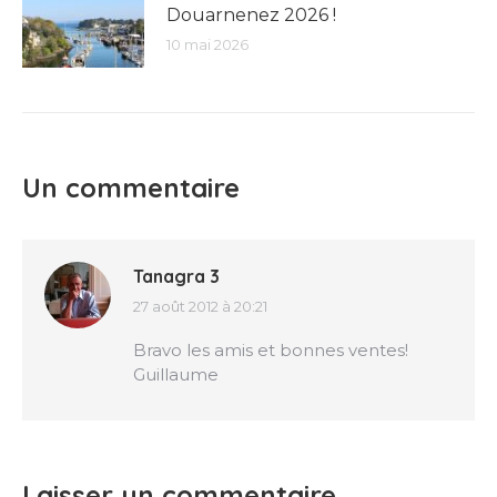
Douarnenez 2026 !
10 mai 2026
Un commentaire
Tanagra 3
27 août 2012 à 20:21
dit
:
Bravo les amis et bonnes ventes!
Guillaume
Laisser un commentaire