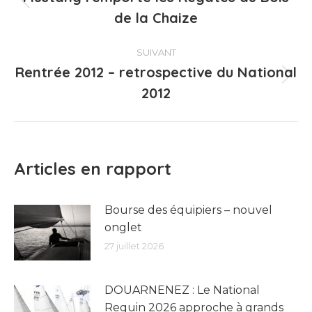
Article
de la Chaize
précédent
:
SUIVANT
Rentrée 2012 – retrospective du National
Article
2012
suivant
:
Articles en rapport
Bourse des équipiers – nouvel
onglet
27 juillet 2026
DOUARNENEZ : Le National
Requin 2026 approche à grands