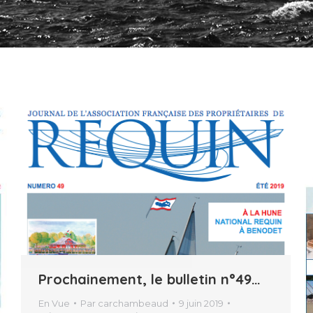
Prochainement, le bulletin n°49…
En Vue
Par
carchambeaud
9 juin 2019