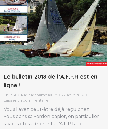
Le bulletin 2018 de l’A.F.P.R est en
ligne !
En Vue
Par
carchambeaud
22 août 2018
Laisser un commentaire
Vous l’avez peut-être déjà reçu chez
vous dans sa version papier, en particulier
si vous êtes adhérent à l’A.F.P.R., le