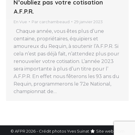
N’oubliez pas votre cotisation
A.F.P.R.
En Vue
Par
carchambeaud
29 janvier 2023
Chaque année, vous êtes plus d’une
centaine, propriétaires, équipiers et
amoureux du Requin, à soutenir l’A.F.P.R. Si
cela n’est pas déjà fait, n’attendez plus pour
renouveler votre cotisation. L’année 2023
sera importante à plus d’un titre pour l’
A.F.P.R. En effet nous fêterons les 93 ans du
Requin, programmerons le 72e National,
championnat de…
© AFPR 2026 - Crédit photos Yves Suinat
Site web
Dom