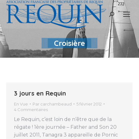
Recherche
:
Croisière
3 jours en Requin
En Vue
Par
carchambeaud
5 février 2012
4 Commentaires
Le Requin, c’est loin de n’être que de la
régate ! 1ère journée – Father and Son 20
juillet 2011, Tanagra 3 appareille de Pornic