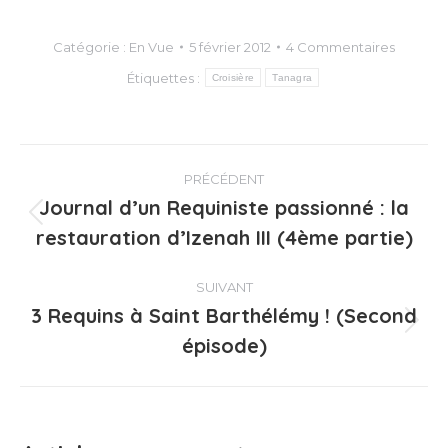
Catégorie :
En Vue
5 février 2012
4 Commentaires
Étiquettes :
Croisière
Tanagra
Navigation
PRÉCÉDENT
article
Journal d’un Requiniste passionné : la
Article
restauration d’Izenah III (4ème partie)
précédent
:
SUIVANT
3 Requins à Saint Barthélémy ! (Second
Article
épisode)
suivant
: