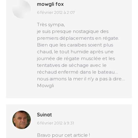
mowgli fox
6 février 2012 à 2:07
dit
:
Très sympa,
je suis presque nostagique des
premiers déplacements en régate.
Bien que les caraibes soient plus
chaud, le tout humide après une
journée de régate musclée et les
tentatives de séchage avec le
réchaud enfermé dans le bateau…
nous aimons la mer il n’y a pas à dire…
Mowgli
Suinat
6 février 2012 à 9:31
dit
:
Bravo pour cet article !