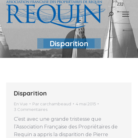
Recherche
:
Disparition
Disparition
En Vue
Par
carchambeaud
4 mai 2015
3 Commentaires
C’est avec une grande tristesse que
l’Association Française des Propriétaires de
Requin a appris la disparition de Pierre