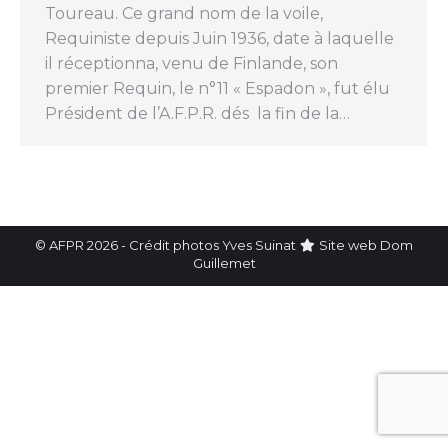
Toureau. Ce grand nom de la voile,
Requiniste depuis Juin 1936, date à laquelle
il réceptionna, venu de Finlande, son
premier Requin, le n°11 « Espadon », fut élu
Président de l’A.F.P.R. dés la fin de la…
© AFPR 2026 - Crédit photos Yves Suinat
Site web
Dom
Guillemet