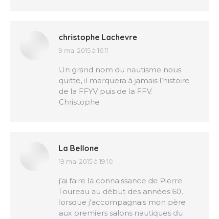
christophe Lachevre
9 mai 2015 à 16:11
dit
:
Un grand nom du nautisme nous
quitte, il marquera à jamais l’histoire
de la FFYV puis de la FFV.
Christophe
La Bellone
19 mai 2015 à 19:10
dit
:
j’ai faire la connaissance de Pierre
Toureau au début des années 60,
lorsque j’accompagnais mon père
aux premiers salons nautiques du