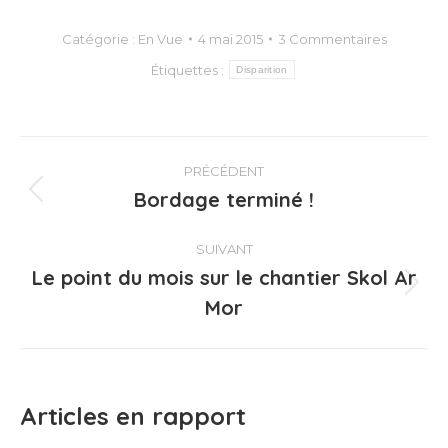
Catégorie :
En Vue
4 mai 2015
3 Commentaires
Étiquettes :
Disparition
Navigation
PRÉCÉDENT
article
Bordage terminé !
Article
précédent
:
SUIVANT
Le point du mois sur le chantier Skol Ar
Article
Mor
suivant
:
Articles en rapport