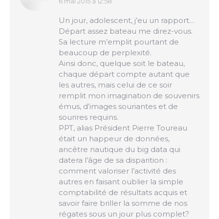
6 mai 2015 à 12:58
dit
:
Un jour, adolescent, j’eu un rapport…
Départ assez bateau me direz-vous.
Sa lecture m’emplit pourtant de
beaucoup de perplexité.
Ainsi donc, quelque soit le bateau,
chaque départ compte autant que
les autres, mais celui de ce soir
remplit mon imagination de souvenirs
émus, d’images souriantes et de
sourires requins.
PPT, alias Président Pierre Toureau
était un happeur de données,
ancêtre nautique du big data qui
datera l’âge de sa disparition :
comment valoriser l’activité des
autres en faisant oublier la simple
comptabilité de résultats acquis et
savoir faire briller la somme de nos
régates sous un jour plus complet?