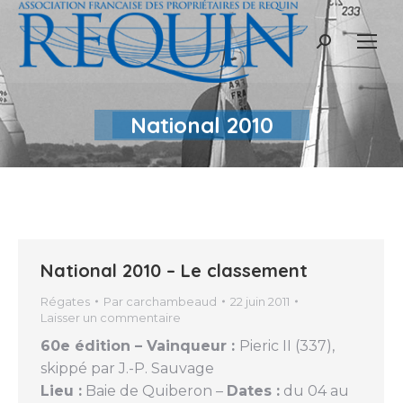
Recherche
:
National 2010
National 2010 – Le classement
Régates
Par
carchambeaud
22 juin 2011
Laisser un commentaire
60e édition – Vainqueur :
Pieric II (337),
skippé par J.-P. Sauvage
Lieu :
Baie de Quiberon –
Dates :
du 04 au